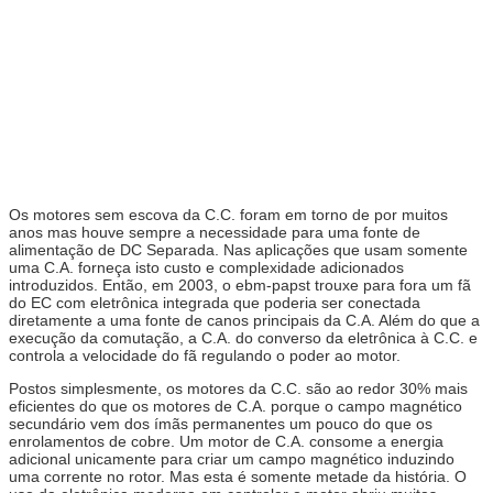
Os motores sem escova da C.C. foram em torno de por muitos
anos mas houve sempre a necessidade para uma fonte de
alimentação de DC Separada. Nas aplicações que usam somente
uma C.A. forneça isto custo e complexidade adicionados
introduzidos. Então, em 2003, o ebm-papst trouxe para fora um fã
do EC com eletrônica integrada que poderia ser conectada
diretamente a uma fonte de canos principais da C.A. Além do que a
execução da comutação, a C.A. do converso da eletrônica à C.C. e
controla a velocidade do fã regulando o poder ao motor.
Postos simplesmente, os motores da C.C. são ao redor 30% mais
eficientes do que os motores de C.A. porque o campo magnético
secundário vem dos ímãs permanentes um pouco do que os
enrolamentos de cobre. Um motor de C.A. consome a energia
adicional unicamente para criar um campo magnético induzindo
uma corrente no rotor. Mas esta é somente metade da história. O