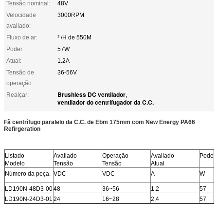
Tensão nominal:
48V
Velocidade
3000RPM
avaliado:
Fluxo de ar:
³ /H de 550M
Poder:
57W
Atual:
1.2A
Tensão de
36-56V
operação:
Brushless DC ventilador
Realçar:
,
ventilador do centrifugador da C.C.
Fã centrífugo paralelo da C.C. de Ebm 175mm com New Energy PA66
Refirgeration
Listado
Avaliado
Operação
Avaliado
Poder
Modelo
Tensão
Tensão
Atual
Número da peça.
VDC
VDC
A
W
LD190N-48D3-00
48
36~56
1,2
57
LD190N-24D3-01
24
16~28
2,4
57