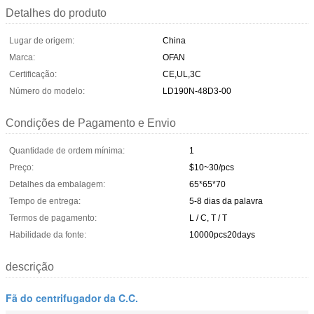
Detalhes do produto
Lugar de origem:
China
Marca:
OFAN
Certificação:
CE,UL,3C
Número do modelo:
LD190N-48D3-00
Condições de Pagamento e Envio
Quantidade de ordem mínima:
1
Preço:
$10~30/pcs
Detalhes da embalagem:
65*65*70
Tempo de entrega:
5-8 dias da palavra
Termos de pagamento:
L / C, T / T
Habilidade da fonte:
10000pcs20days
descrição
Fã do centrifugador da C.C.