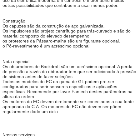
uso da eletrônica moderna em controlar o motor abriu muitas
outras possibilidades que contribuem a usar menos poder.
Construção
Os capuzes são da construção de aço galvanizada.
Os impulsores são projeto centrífugo para trás-curvado e são do
material composto do elevado desempenho.
os protetores da Pássaro-malha são um figurante opcional.
o Pó-revestimento é um acréscimo opcional.
Nota especial
Os obturadores de Backdraft são um acréscimo opcional. A perda
de pressão através do obturador tem que ser adicionada à pressão
de sistema antes de fazer seleções.
Todos os modelos do EC da gama de GL podem pre-ser
configurados para serir sensores específicos e aplicações
específicas. Recomende por favor Fantech destes parâmetros na
altura da ordem.
Os motores do EC devem diretamente ser conectados a sua fonte
apropriada da C.A. Os motores do EC não devem ser põem
regularmente dado um ciclo.
Nossos serviços