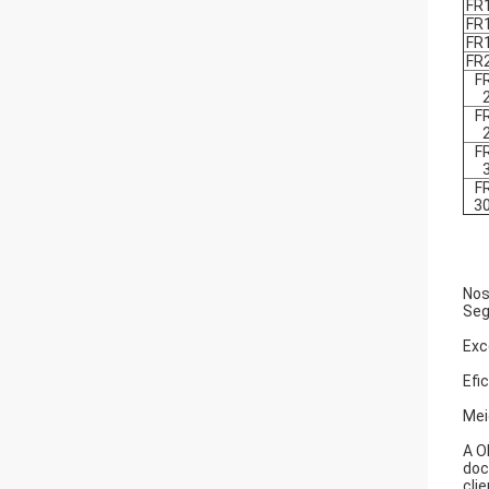
FR
FR
FR
FR
F
F
F
F
3
Nos
Seg
Exc
Efi
Mei
A O
doc
clie