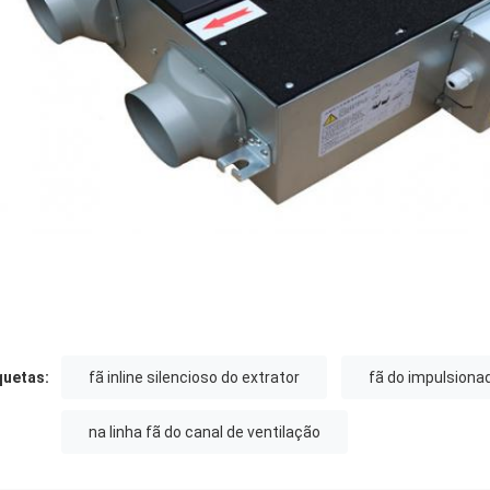
quetas:
fã inline silencioso do extrator
fã do impulsiona
na linha fã do canal de ventilação