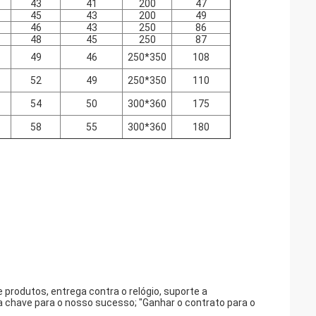
43
41
200
47
45
43
200
49
46
43
250
86
48
45
250
87
49
46
250*350
108
52
49
250*350
110
54
50
300*360
175
58
55
300*360
180
 produtos, entrega contra o relógio, suporte a
 a chave para o nosso sucesso; "Ganhar o contrato para o