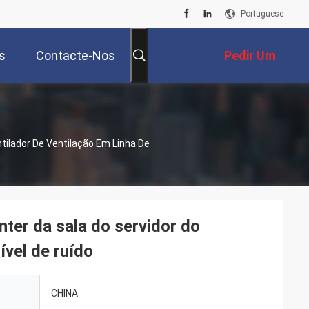
Portuguese
s
Contacte-Nos
Pedir Um
Orçamento
tilador De Ventilação Em Linha De
nter da sala do servidor do
ível de ruído
CHINA