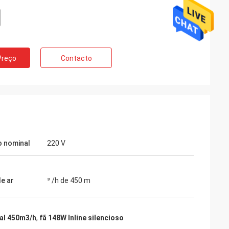
amli
Preço
Contacto
o qualidade tão
m produto muito
ta
 nominal
220 V
de ar
³ /h de 450 m
nal 450m3/h
,
fã 148W Inline silencioso