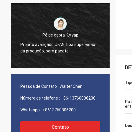
Pé de cabra K.y.yap
Projeto avançado OFAN, boa supervisão
Atençã
da produção, bom pacote
pagame
DE
Tip
Pessoa de Contato :
Walter Chen
Número de telefone :
+86-13760806200
Pot
ent
Whatsapp :
+8613760806200
Des
Contato