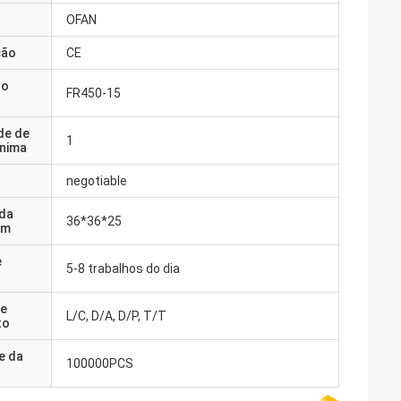
OFAN
ção
CE
do
FR450-15
de de
1
nima
negotiable
 da
36*36*25
em
e
5-8 trabalhos do dia
e
L/C, D/A, D/P, T/T
to
e da
100000PCS