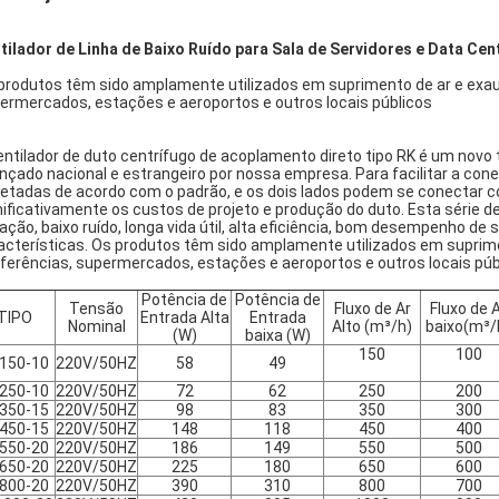
tilador de Linha de Baixo Ruído para Sala de Servidores e Data Cen
produtos têm sido amplamente utilizados em suprimento de ar e exaus
ermercados, estações e aeroportos e outros locais públicos
entilador de duto centrífugo de acoplamento direto tipo RK é um novo 
nçado nacional e estrangeiro por nossa empresa. Para facilitar a cone
jetadas de acordo com o padrão, e os dois lados podem se conectar c
nificativamente os custos de projeto e produção do duto. Esta série d
ração, baixo ruído, longa vida útil, alta eficiência, bom desempenho d
acterísticas. Os produtos têm sido amplamente utilizados em suprime
ferências, supermercados, estações e aeroportos e outros locais púb
Potência de
Potência de
Tensão
Fluxo de Ar
Fluxo de 
TIPO
Entrada Alta
Entrada
Nominal
Alto (
m³/h)
baixo
(
m³/
(W)
baixa (W)
150
100
150-10
220V/50HZ
58
49
250-10
220V/50HZ
72
62
250
200
350-15
220V/50HZ
98
83
350
300
450-15
220V/50HZ
148
118
450
400
550-20
220V/50HZ
186
149
550
500
650-20
220V/50HZ
225
180
650
600
800-20
220V/50HZ
390
310
800
700