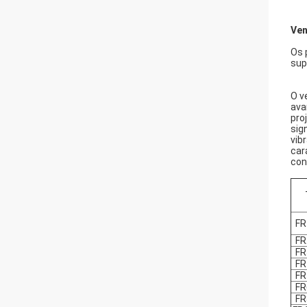
Ven
Os 
sup
O v
ava
pro
sig
vib
car
con
FR
FR
FR
FR
FR
FR
FR