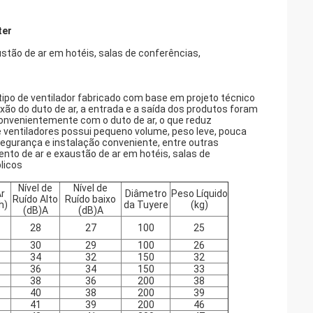
ter
tão de ar em hotéis, salas de conferências,
tipo de ventilador fabricado com base em projeto técnico
xão do duto de ar, a entrada e a saída dos produtos foram
onvenientemente com o duto de ar, o que reduz
e ventiladores possui pequeno volume, peso leve, pouca
e segurança e instalação conveniente, entre outras
nto de ar e exaustão de ar em hotéis, salas de
licos
Nível de
Nível de
Ar
Diâmetro
Peso Líquido
Ruído Alto
Ruído baixo
h)
da Tuyere
(kg)
(dB)A
(dB)A
28
27
100
25
30
29
100
26
34
32
150
32
36
34
150
33
38
36
200
38
40
38
200
39
41
39
200
46