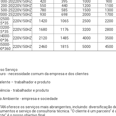
1000-20
220V/50HZ
420
395
1000
900
1200-20
220V/50HZ
550
440
1200
1100
1500-25
220V/50HZ
780
585
1500
1300
2000-25
220V/50HZ
930
698
2000
1700
R2500-
220V/50HZ
1420
1065
2500
2200
25*35
R3200-
220V/50HZ
1680
1176
3200
2800
25*35
R4000-
220V/50HZ
2120
1485
4000
3500
30*36
R5000-
220V/50HZ
2460
1815
5000
4500
00*360
so Serviço
uro - necessidade comum da empresa e dos clientes
elente – trabalhador e produto
ciência - trabalhador e produto
o Ambiente - empresa e sociedade
FAN oferece os serviços mais abrangentes, incluindo: diversificação de
umentos e serviço de consultoria técnica. "O cliente é um parceiro" é
nte" é o nosso objetivo final.