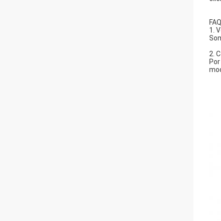
FA
1. 
Som
2. 
Por
mod