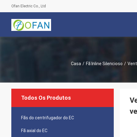
Ofan Electric Co., Ltd
Casa
/
Fã Inline Silencioso
/
Vent
Todos Os Produtos
Ve
ve
Fãs do centrifugador do EC
Fã axial do EC