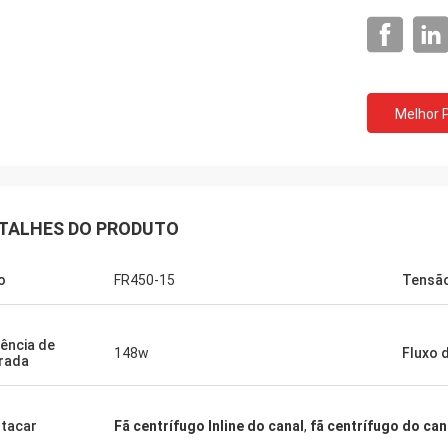
Marque Ar
Melhor 
Andry Andika
Os produtos de OFAN sã
o aos detalhes, boa linha do
segura, boa, esta são u
nto de OFAN de produção, durável
mais durável da parte al
TALHES DO PRODUTO
o
FR450-15
Tensão
ência de
148w
Fluxo 
rada
tacar
Fã centrífugo Inline do canal
,
fã centrífugo do ca