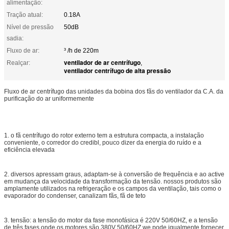
alimentação:
Tração atual:
0.18A
Nível de pressão
50dB
sadia:
Fluxo de ar:
³ /h de 220m
ventilador de ar centrífugo
Realçar:
,
ventilador centrífugo de alta pressão
Fluxo de ar centrífugo das unidades da bobina dos fãs do ventilador da C.A. da
purificação do ar uniformemente
1. o fã centrífugo do rotor externo tem a estrutura compacta, a instalação
conveniente, o corredor do credibl, pouco dizer da energia do ruído e a
eficiência elevada
2. diversos apressam graus, adaptam-se à conversão de frequência e ao active
em mudança da velocidade da transformação da tensão. nossos produtos são
amplamente utilizados na refrigeração e os campos da ventilação, tais como o
evaporador do condenser, canalizam fãs, fã de teto
3. tensão: a tensão do motor da fase monofásica é 220V 50/60HZ, e a tensão
de três fases onde os motores são 380V 50/60HZ.we pode igualmente fornecer