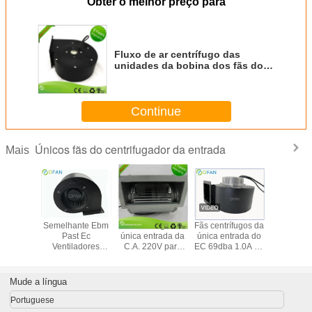
Obter o melhor preço para
Fluxo de ar centrífugo das
unidades da bobina dos fãs do
ventilador da C.A. da purificação
do ar uniformemente
Continue
Únicos fãs do centrifugador da entrada
Mais
stor
Semelhante Ebm
fãs centrífugos da
Fãs centrífugos da
Alta pr
fugo de
Past Ec
única entrada da
única entrada do
centrí
ível de
Ventiladores
C.A. 220V para
EC 69dba 1.0A do
curvada di
 fluxo de
Centrífugos Com
terminais do
purificador de ar
do ventil
tilador
Ventilador do
condicionamento
fã da ú
ífugo
Condensador 48V
de ar
entrad
Mude a língua
l da única
EC/entrad
rada
Portuguese